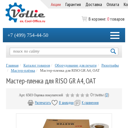
Акции
Гарантия
Доставка
Оплата
Ко
В корзине:
0
товаров
+7 (499) 754-44-50
Главная
Каталог товаров
Оборудование для печати
Ризографы
Мастер-плёнка
Мастер-пленка для RISO GR A4, OAT
Мастер-пленка для RISO GR A4, OAT
Отзывы (
0
)
Арт.
6503
Оценка покупателей
Распечатать
В закладки
К сравнению