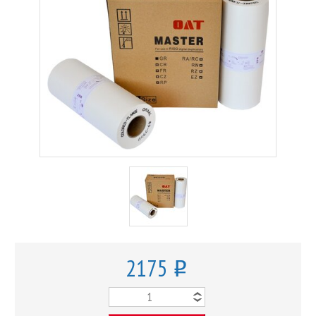
2175
o