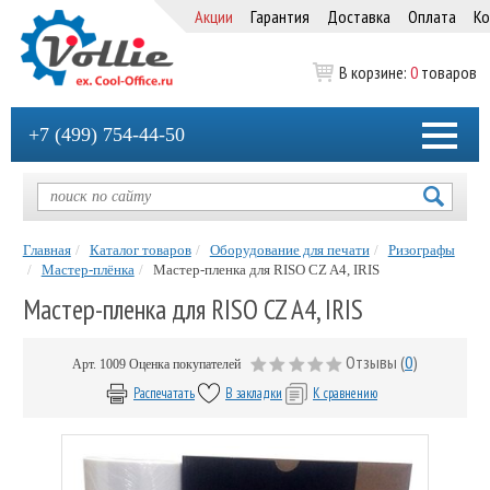
Акции
Гарантия
Доставка
Оплата
Ко
В корзине:
0
товаров
+7 (499) 754-44-50
Главная
Каталог товаров
Оборудование для печати
Ризографы
Мастер-плёнка
Мастер-пленка для RISO CZ A4, IRIS
Мастер-пленка для RISO CZ A4, IRIS
Отзывы (
0
)
Арт.
1009
Оценка покупателей
Распечатать
В закладки
К сравнению