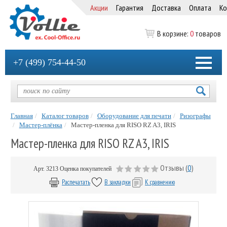
Акции
Гарантия
Доставка
Оплата
Ко
В корзине:
0
товаров
+7 (499) 754-44-50
Главная
Каталог товаров
Оборудование для печати
Ризографы
Мастер-плёнка
Мастер-пленка для RISO RZ A3, IRIS
Мастер-пленка для RISO RZ A3, IRIS
Отзывы (
0
)
Арт.
3213
Оценка покупателей
Распечатать
В закладки
К сравнению