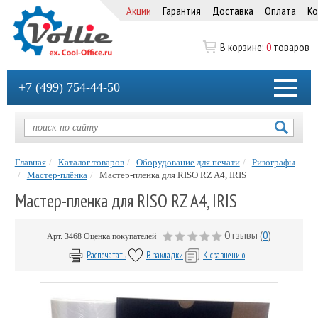
Акции
Гарантия
Доставка
Оплата
Ко
В корзине:
0
товаров
+7 (499) 754-44-50
Главная
Каталог товаров
Оборудование для печати
Ризографы
Мастер-плёнка
Мастер-пленка для RISO RZ A4, IRIS
Мастер-пленка для RISO RZ A4, IRIS
Отзывы (
0
)
Арт.
3468
Оценка покупателей
Распечатать
В закладки
К сравнению