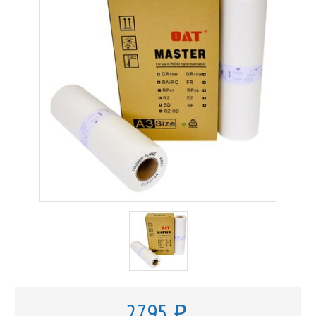
2795
o