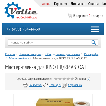
Акции
Гарантия
Доставка
Оплата
Ко
В корзине:
0
товаров
+7 (499) 754-44-50
Главная
Каталог товаров
Оборудование для печати
Ризографы
Мастер-плёнка
Мастер-пленка для RISO FR/RP А3, OAT
Мастер-пленка для RISO FR/RP А3, OAT
Отзывы (
0
)
Арт.
6230
Оценка покупателей
Распечатать
В закладки
К сравнению