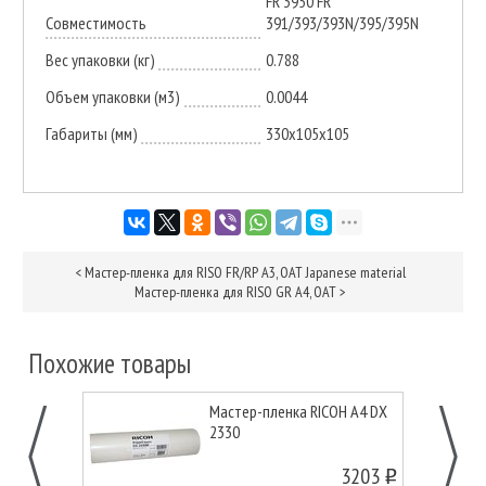
FR 3950 FR
Совместимость
391/393/393N/395/395N
Вес упаковки (кг)
0.788
Объем упаковки (м3)
0.0044
Габариты (мм)
330х105х105
<
Мастер-пленка для RISO FR/RP А3, OAT Japanese material
Мастер-пленка для RISO GR A4, OAT
>
Похожие товары
Мастер-пленка RICOH А4 DX
2330
3203
o